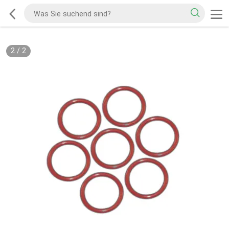
2
/
2