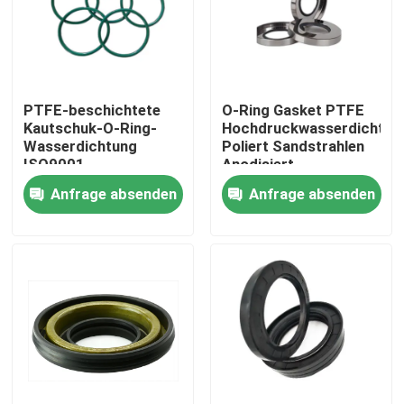
Fabrik Tour
Qualitätskontrolle
PTFE-beschichtete
O-Ring Gasket PTFE
Kautschuk-O-Ring-
Hochdruckwasserdichtun
Wasserdichtung
Poliert Sandstrahlen
ISO9001
Anodisiert
Kontakt
Anfrage absenden
Anfrage absenden
Referenzen
Gummiöldichtung
Drehöldichtung
Sich hin- und herbewegende Öldichtung