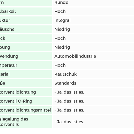
rm
Runde
tbarkeit
Hoch
uktur
Integral
äusche
Niedrig
uck
Hoch
ibung
Niedrig
wendung
Automobilindustrie
peratur
Hoch
erial
Kautschuk
öße
Standards
orventildichtung
- Ja, das ist es.
orventil O-Ring
- Ja, das ist es.
orventildichtungsmittel
- Ja, das ist es.
siegelung des
- Ja, das ist es.
orventils