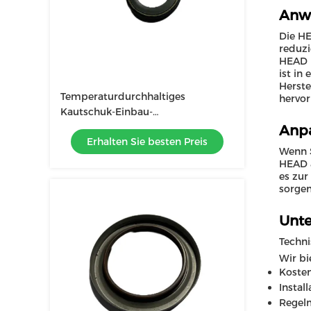
Anw
Die HE
reduzi
HEAD M
ist in
Herste
Temperaturdurchhaltiges
hervor
Kautschuk-Einbau-
Motorenölgehäuse
Anpa
Erhalten Sie besten Preis
Wenn S
HEAD a
es zur
sorgen
Unte
Techni
Wir bi
Koste
Instal
Regel