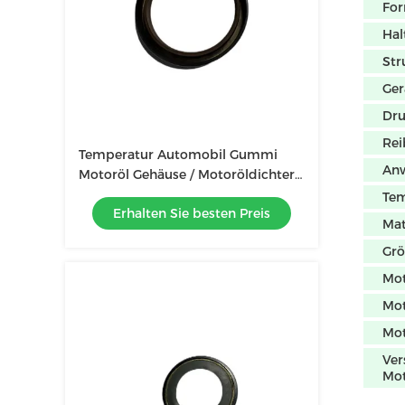
Fo
Hal
Str
Ger
Dr
Re
Temperatur Automobil Gummi
An
Motoröl Gehäuse / Motoröldichter
für Autos und Lastwagen
Tem
Erhalten Sie besten Preis
Mat
Gr
Mot
Mot
Mot
Ver
Mot