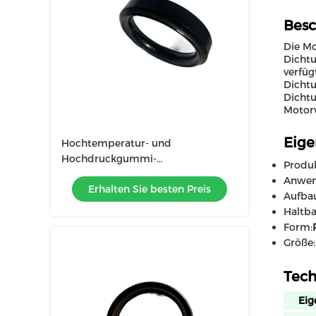
Besc
Die Mo
Dichtu
verfüg
Dichtu
Dichtu
Motorv
Eige
Hochtemperatur- und
Hochdruckgummi-
Produ
Motorenölverschluss
Anwen
Erhalten Sie besten Preis
Aufba
Haltba
Form:
Größe:
Tech
Eig