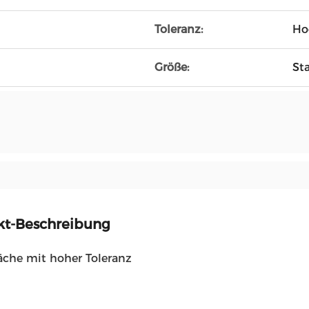
Toleranz:
Ho
Größe:
St
kt-Beschreibung
läche mit hoher Toleranz