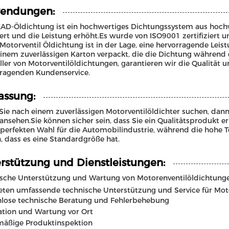
endungen:
AD-Öldichtung ist ein hochwertiges Dichtungssystem aus hoc
ert und die Leistung erhöht.Es wurde von ISO9001 zertifiziert
otorventil Öldichtung ist in der Lage, eine hervorragende Leist
 einem zuverlässigen Karton verpackt, die die Dichtung während
ller von Motorventilöldichtungen, garantieren wir die Qualität 
ragenden Kundenservice.
ssung:
ie nach einem zuverlässigen Motorventilöldichter suchen, dann 
nsehen.Sie können sicher sein, dass Sie ein Qualitätsprodukt 
 perfekten Wahl für die Automobilindustrie, während die hohe To
, dass es eine Standardgröße hat.
rstützung und Dienstleistungen:
sche Unterstützung und Wartung von Motorenventilöldichtung
eten umfassende technische Unterstützung und Service für Mot
nlose technische Beratung und Fehlerbehebung
lation und Wartung vor Ort
mäßige Produktinspektion