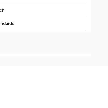
ch
andards