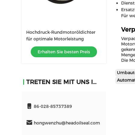
Dienst
Ersatz
Für we
Verp
Hochdruck-Rundmotoröldichter
Verpac
für optimale Motorleistung
Motorv
gekenn
Erhalten Sie besten Preis
Menge
Die Mo
Umbaut
Automat
TRETEN SIE MIT UNS IN VERBINDUNG
86-028-85737389
hongwenzhu@headoilseal.com