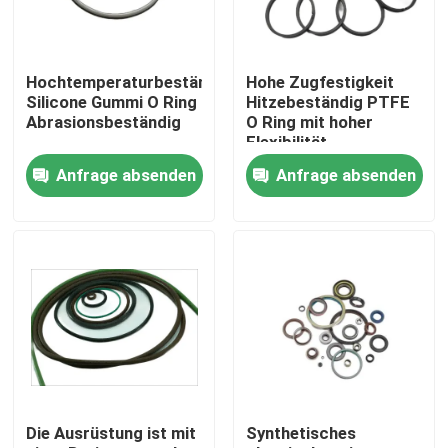
Produkte
Hochtemperaturbeständig
Hohe Zugfestigkeit
Silicone Gummi O Ring
Hitzebeständig PTFE
Gummiöldichtung
Abrasionsbeständig
O Ring mit hoher
Flexibilität
Anfrage absenden
Anfrage absenden
Drehöldichtung
Sich hin- und herbewegende Öldichtung
Öldichtung der Getriebe
Motoröldichtung
Die Ausrüstung ist mit
Synthetisches
O-Ringe nach Maß