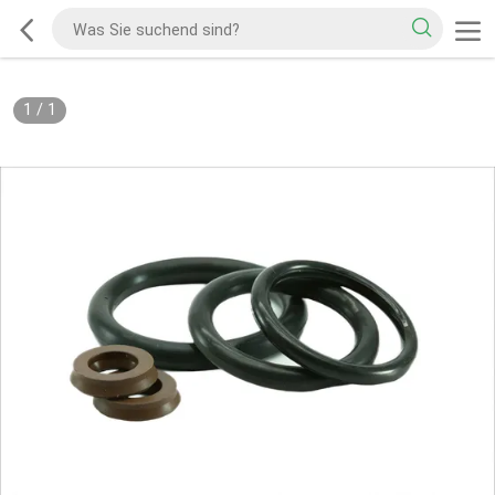
1
/
1