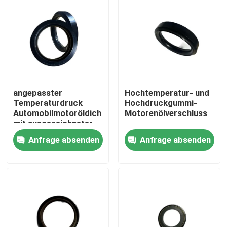
angepasster
Hochtemperatur- und
Temperaturdruck
Hochdruckgummi-
Automobilmotoröldichtung
Motorenölverschluss
mit ausgezeichneter
Haltbarkeit
Anfrage absenden
Anfrage absenden
Startseite
Produkte
Über uns