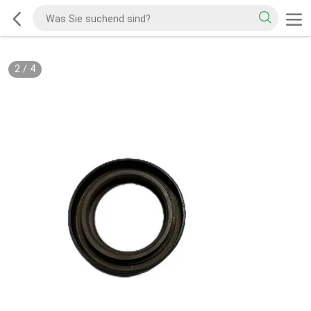
2
/
4