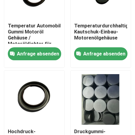
Fabrik Tour
Temperatur Automobil
Temperaturdurchhaltiges
Gummi Motoröl
Kautschuk-Einbau-
Qualitätskontrolle
Gehäuse /
Motorenölgehäuse
Motoröldichter für
Autos und Lastwagen
Anfrage absenden
Anfrage absenden
Kontakt
Referenzen
Gummiöldichtung
Drehöldichtung
Hochdruck-
Druckgummi-
Sich hin- und herbewegende Öldichtung